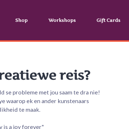
Shop
Workshops
Gift Cards
reatiewe reis?
ld se probleme met jou saam te dra nie!
sye waarop ek en ander kunstenaars
likheid te maak.
 is a joy forever"