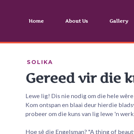
Home
About Us
Gallery
SOLIKA
Gereed vir die k
Lewe lig! Dis nie nodig om die hele wêre
Kom ontspan en blaai deur hierdie blad
probeer om die kuns van lig lewe 'n werk
Hoe sê die Engelsman? "A thing of beauty