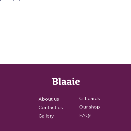
Blaaie
Gift cards
About us
Our shop
Contact us
FAQs
Gallery